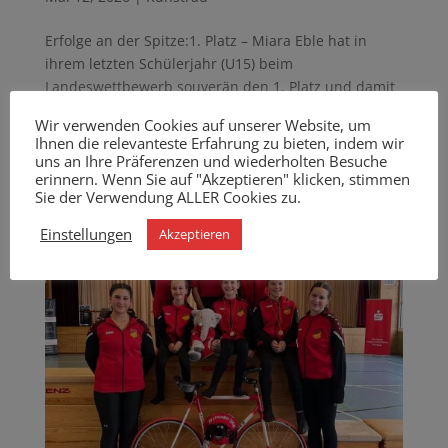
Erfolge an der Spitze:1. Platz – Miara Eble hat in
ihrem letzten Schülerjahr (U15) beim
Landeswettbewerb souverän den 1. Platz und damit
den Titel Badische Meisterin 2026 ausgefahren.1.
Wir verwenden Cookies auf unserer Website, um
Platz – Lena Herr hat ihre sportliche Leistung bei
Ihnen die relevanteste Erfahrung zu bieten, indem wir
ihrer Kür ebenfalls abrufen...
uns an Ihre Präferenzen und wiederholten Besuche
erinnern. Wenn Sie auf "Akzeptieren" klicken, stimmen
Sie der Verwendung ALLER Cookies zu.
Einstellungen
Akzeptieren