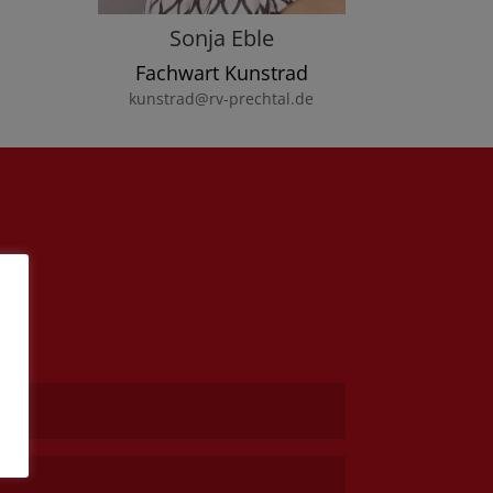
Sonja Eble
Fachwart Kunstrad
kunstrad@rv-prechtal.de