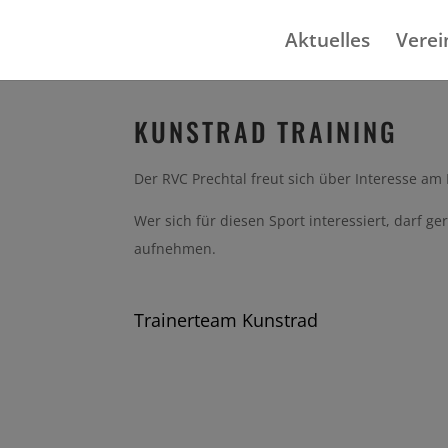
Aktuelles
Verei
KUNSTRAD TRAINING
Der RVC Prechtal freut sich über Interesse am
Wer sich für diesen Sport interessiert, darf g
aufnehmen.
Trainerteam Kunstrad