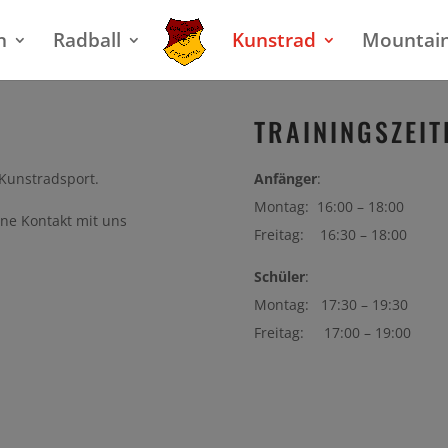
n
Radball
Kunstrad
Mountai
TRAININGSZEIT
 Kunstradsport.
Anfänger
:
Montag: 16:00 – 18:00
erne Kontakt mit uns
Freitag: 16:30 – 18:00
Schüler
:
Montag: 17:30 – 19:30
Freitag: 17:00 – 19:00