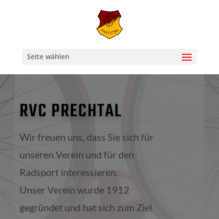
Seite wählen
RVC PRECHTAL
Wir freuen uns, dass Sie sich für
unseren Verein und für den
Radsport interessieren.
Unser Verein wurde 1912
gegründet und hat sich zum Ziel