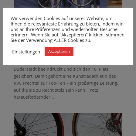
Wir verwenden Cookies auf unserer Website, um
Ihnen die relevanteste Erfahrung zu bieten, indem wir
uns an Ihre Präferenzen und wiederholten Besuche
Miara Eble in der Top-Ten der
erinnern. Wenn Sie auf "Akzeptieren" klicken, stimmen
Kunstradfahrerinnen bei der Schüler-DM 2026
Sie der Verwendung ALLER Cookies zu.
in Duderstadt
Juni 3, 2026
|
Kunstrad
Einstellungen
Akzeptieren
Miara hat bei der Schüler-DM am 31.05.2026 in
Duderstadt beeindruckt und sich den 10. Platz
gesichert. Damit gehört eine Kunstradathletin des
RVC Prechtal zur Top-Ten – ein großartige Leistung,
auf die sie zu Recht stolz sein kann. Trotz
herausfordernder...