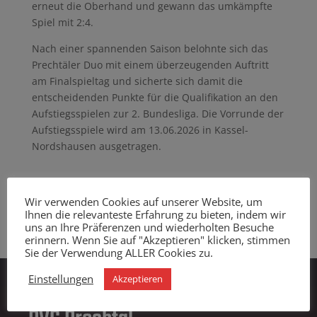
erneut die Oberhand und gewann das umkämpfte
Spiel mit 2:4.
Nach einer spannenden Saison belohnte sich das
Prechtäler Duo mit einem überzeugenden Auftritt
am Finalspieltag und sicherte sich damit die
entscheidenden Punkte für die Qualifikation an den
Aufstiegsspielen zur 2. Bundesliga. Die Vorrunde der
Aufstiegsspiele wird am 13.06.2026 in Kassel-
Nordshausen ausgetragen.
Wir verwenden Cookies auf unserer Website, um
Ihnen die relevanteste Erfahrung zu bieten, indem wir
uns an Ihre Präferenzen und wiederholten Besuche
erinnern. Wenn Sie auf "Akzeptieren" klicken, stimmen
Sie der Verwendung ALLER Cookies zu.
Einstellungen
Akzeptieren