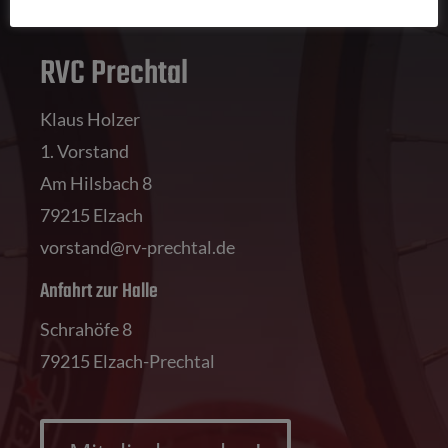
RVC Prechtal
Klaus Holzer
1. Vorstand
Am Hilsbach 8
79215 Elzach
vorstand@rv-prechtal.de
Anfahrt zur Halle
Schrahöfe 8
79215 Elzach-Prechtal