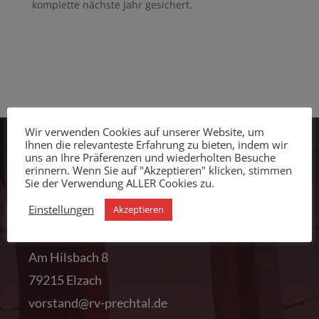
komplette nächste Jahr gesichert.
Wir verwenden Cookies auf unserer Website, um
Ihnen die relevanteste Erfahrung zu bieten, indem wir
uns an Ihre Präferenzen und wiederholten Besuche
RVC Prechtal
erinnern. Wenn Sie auf "Akzeptieren" klicken, stimmen
Sie der Verwendung ALLER Cookies zu.
Einstellungen
Akzeptieren
Klaus Holzer
1. Vorstand
Am Hilsbach 8
79215 Elzach
vorstand@rv-prechtal.de