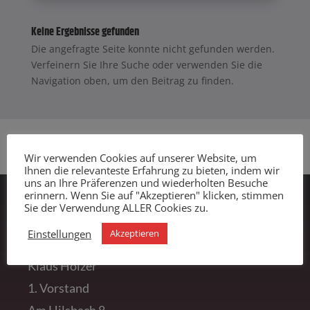
Keine Ergebnisse gefunden
Die angefragte Seite konnte nicht gefunden werden.
Verfeinern Sie Ihre Suche oder verwenden Sie die
Navigation oben, um den Beitrag zu finden.
Wir verwenden Cookies auf unserer Website, um
Ihnen die relevanteste Erfahrung zu bieten, indem wir
uns an Ihre Präferenzen und wiederholten Besuche
erinnern. Wenn Sie auf "Akzeptieren" klicken, stimmen
Sie der Verwendung ALLER Cookies zu.
RVC Prechtal
Einstellungen
Akzeptieren
Klaus Holzer
1. Vorstand
Am Hilsbach 8