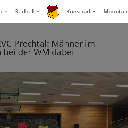
n
Radball
Kunstrad
Mountai
RVC Prechtal: Männer im
en bei der WM dabei