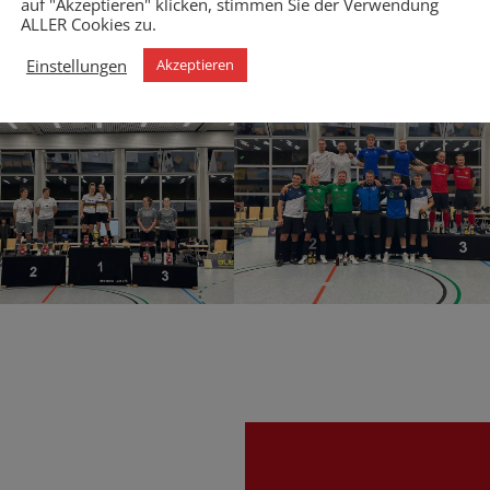
auf "Akzeptieren" klicken, stimmen Sie der Verwendung
ALLER Cookies zu.
schieden. In der zweiten Halbzeit konnten die Weltmeisterinnen
 Spiel am Ende mit 3:1. Als Bundespokal-Sieger hat die SG Hofen
Einstellungen
Akzeptieren
Weltmeisterschaft in Göppingen zu verteidigen.