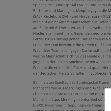
Spieltag des Bundespokal Frauen und damit di
Becherer und Marco Joos kämpfte gegen die M
(SAC), Reideburg (SAH) und Nordshausen (HES) 
man auf die bekannte Mannschaft aus Hofen. N
am Ende mit 6:3 verloren. Auch im zweiten Sp
Niederlage hinnehmen. Gegen den neuformier
Partie 3:0 in Führung gehen. Das Team aus No
Prechtäler Duo bewahrte die Nerven und konnt
Prechtäler Team auch gegen Darmstadt mit 4:3
welche Mannschaft sich für das Finale qualifi
gingen in der letzten Spielminute mit 4:3 in 
Prechtal die ersten drei Plätze und qualifizie
der deutschen Meisterschaften in Lübbecke (NR
Beim letzten Spieltag des Bundespokal Frauen 
Mannschaften aus Merklingen und Arheilgen/ E
Ebersbach konnte das Duo souverän mit 4:0 ge
Mannschaft aus Merklingen entschied sich, w
bis 09. November in Göppingen vertreten darf.
Fehler zu erlauben. Mitte der ersten Halbzeit k