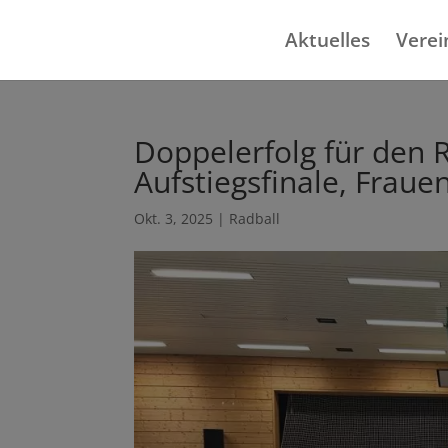
Aktuelles
Verei
Doppelerfolg für den 
Aufstiegsfinale, Frau
Okt. 3, 2025
|
Radball