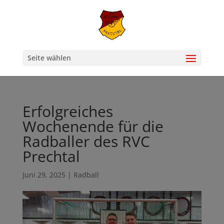
Seite wählen
Erfolgreiches
Wochenende für die
Radballer des RVC
Prechtal
Juni 29, 2025
|
Radball