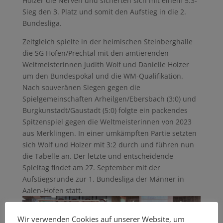
Holzer die Nerven und sicherten sich mit einem 5:3-
Sieg den 3. Platz und somit den Aufstieg in die 2.
Bundesliga.
Zeitgleich spielte in der heimischen Steinberghalle
die SG Hofen/Prechtal mit den amtierenden
Weltmeisterinnen Judith Wolf und Danielle Holzer
um den Bundespokal und die WM-Qualifikation.
Nach souveränen Siegen gegen die
Spielgemeinschaften Arheilgen/Ebersbach (3:0) und
Burgkunstadt/Gaustadt (5:0) folgte ein packendes
Spitzenspiel gegen die Weltmeisterinnen von 2023
aus Merklingen. In einer umkämpften Partie setzten
sich Wolf und Holzer mit 3:2 durch und führen nun
die Tabelle an. Der letzte und entscheidende
Spieltag findet am 27. September mit der
Aufstiegsrunde zur 1. Bundesliga der Männer in
Aalen-Hofen statt.
Wir verwenden Cookies auf unserer Website, um