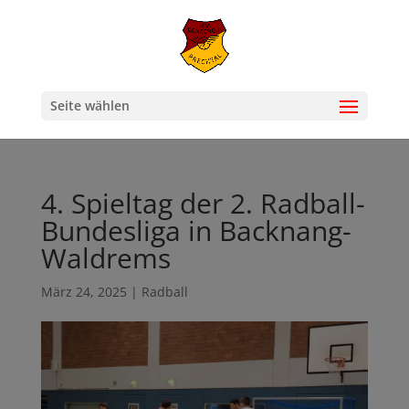
Seite wählen
4. Spieltag der 2. Radball-
Bundesliga in Backnang-
Waldrems
März 24, 2025
|
Radball