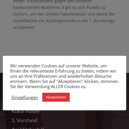
Hofen. Insbesondere gegen den direkten
Konkurrenten Waldrems 3 gilt es sich Punkte zu
sichern, um den dritten Tabellenplatz und damit die
Qualifikation zur Aufstiegsrunde in die 1. Bundesliga
anzupeilen.
Wir verwenden Cookies auf unserer Website, um
Ihnen die relevanteste Erfahrung zu bieten, indem wir
uns an Ihre Präferenzen und wiederholten Besuche
erinnern. Wenn Sie auf "Akzeptieren" klicken, stimmen
Sie der Verwendung ALLER Cookies zu.
RVC Prechtal
Einstellungen
Akzeptieren
Klaus Holzer
1. Vorstand